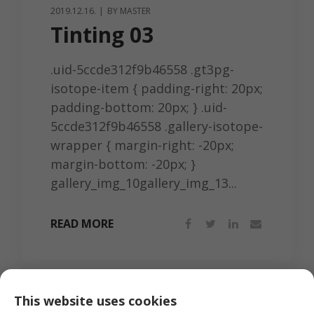
2019.12.16.
BY
MASTER
Tinting 03
.uid-5ccde312f9b46558 .gt3pg-
isotope-item { padding-right: 20px;
padding-bottom: 20px; } .uid-
5ccde312f9b46558 .gallery-isotope-
wrapper { margin-right: -20px;
margin-bottom: -20px; }
gallery_img_10gallery_img_13...
READ MORE
This website uses cookies