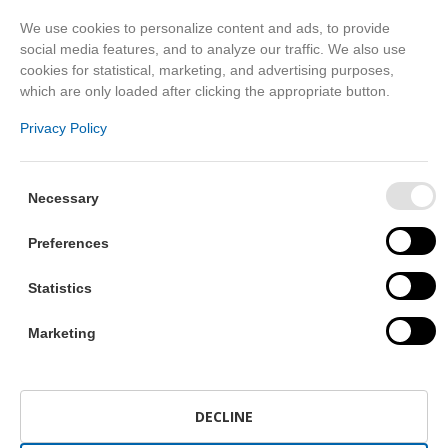
We use cookies to personalize content and ads, to provide
social media features, and to analyze our traffic. We also use
TÉGED IS VÁRUNK!
cookies for statistical, marketing, and advertising purposes,
which are only loaded after clicking the appropriate button.
Foglald le az időpontodat a következő
Privacy Policy
szépségnapodra aranyhegyi szalonunkba!
NYITVATARTÁS
Necessary
Bejelentkezés alapján!
Preferences
Kedd – Szombat
Statistics
PRIVÉ BEAUTY
Marketing
Sopron, Faller Jenő u. 1/b.
Parkolás a szalon előtt vagy a közeli
nagyparkolóban.
DECLINE