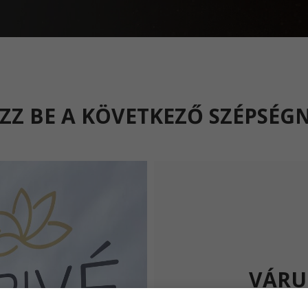
EZZ BE A KÖVETKEZŐ SZÉPSÉG
VÁRU