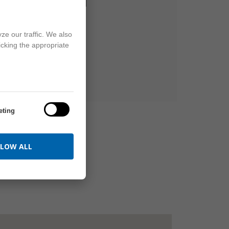
IVE BEAUTY SALON
9400 Sopron,
Faller Jenő u. 1/b.
ze our traffic. We also
icking the appropriate
Tel.:
06 70 276 8298
eting
LOW ALL