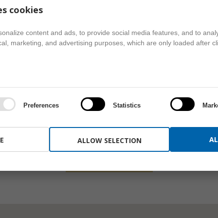
PR
es cookies
onalize content and ads, to provide social media features, and to analy
ical, marketing, and advertising purposes, which are only loaded after cl
Preferences
Statistics
Mark
ONLINE BEJELENTKEZÉS
AL
E
ALLOW SELECTION
BEJELENTKEZÉS