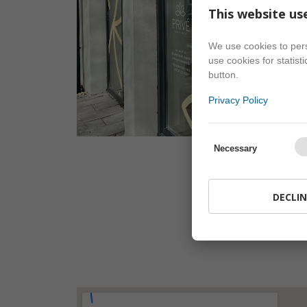
This website us
We use cookies to pers
use cookies for statist
button.
Privacy Policy
Necessary
DECLIN