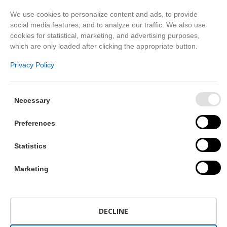
We use cookies to personalize content and ads, to provide
social media features, and to analyze our traffic. We also use
TÉGED IS VÁRUNK!
cookies for statistical, marketing, and advertising purposes,
which are only loaded after clicking the appropriate button.
Foglald le az időpontodat a következő
Privacy Policy
szépségnapodra aranyhegyi szalonunkba!
NYITVATARTÁS
Necessary
Bejelentkezés alapján!
Preferences
Kedd – Szombat
Statistics
PRIVÉ BEAUTY
Marketing
Sopron, Faller Jenő u. 1/b.
Parkolás a szalon előtt vagy a közeli
nagyparkolóban.
DECLINE