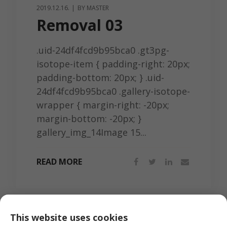
2019.12.16.
BY
MASTER
Removal 03
.uid-24df4fcd9b95bca0 .gt3pg-
isotope-item { padding-right: 20px;
padding-bottom: 20px; } .uid-
24df4fcd9b95bca0 .gallery-isotope-
wrapper { margin-right: -20px;
margin-bottom: -20px; }
gallery_img_14Image 15...
READ MORE
This website uses cookies